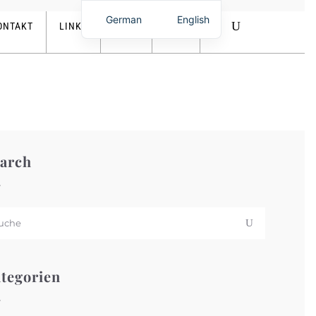
0,00
€
German
English
ONTAKT
LINKS
SHOP
arch
tegorien