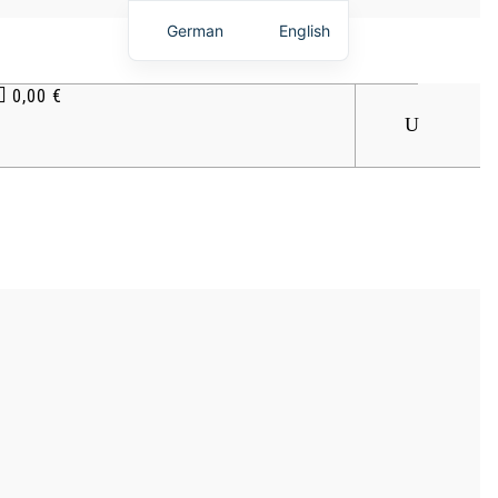
German
English
0,00
€
s befinden sich keine Produkte im Warenkorb.