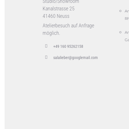
Studio/Showroom
Kanalstrasse 25
Ar
41460 Neuss
Rh
Atelierbesuch auf Anfrage
möglich.
Ar
Ga
+49 160 95262158
salalieber@googlemail.com