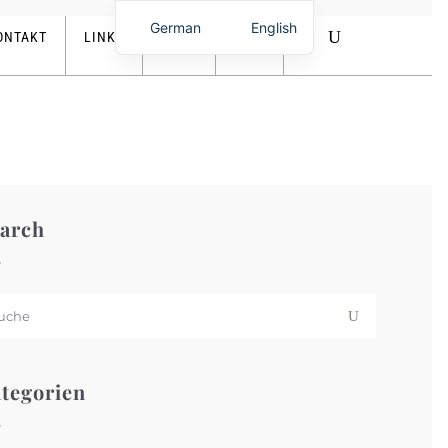
0,00
€
German
English
ONTAKT
LINKS
SHOP
arch
tegorien